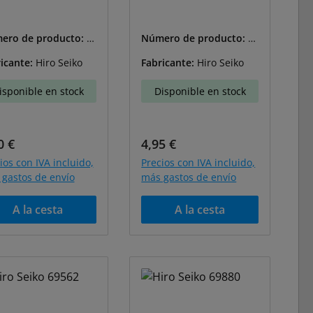
ero de producto:
H
Número de producto:
H
8204
S-48206
icante:
Hiro Seiko
Fabricante:
Hiro Seiko
isponible en stock
Disponible en stock
cio normal:
Precio normal:
0 €
4,95 €
ios con IVA incluido,
Precios con IVA incluido,
gastos de envío
más gastos de envío
A la cesta
A la cesta