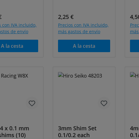
o normal:
Precio normal:
Pre
€
2,25 €
4,5
s con IVA incluido,
Precios con IVA incluido,
Prec
stos de envío
más gastos de envío
más 
A la cesta
A la cesta
.4 x 0.1 mm
3mm Shim Set
4m
shims (10)
0.1/0.2 each
0.1