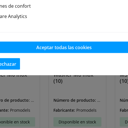
nes de confort
re Analytics
Aceptar todas las cookies
echazar
er M6 Inox
Washer M8 Inox
M3 
(10)
(10
o de producto:
G
Número de producto:
G
Núm
-007
F-0254-008
CAQ
ante:
Promodels
Fabricante:
Promodels
Fabr
ponible en stock
Disponible en stock
D