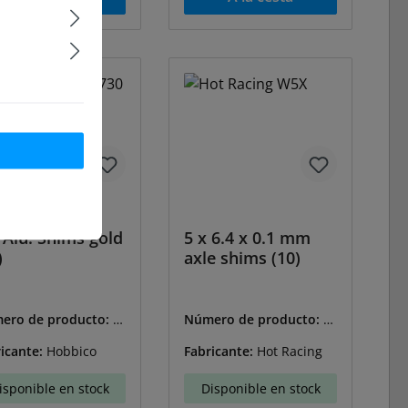
Alu. Shims gold
5 x 6.4 x 0.1 mm
)
axle shims (10)
ero de producto:
H
Número de producto:
H
6730
R-W5X
icante:
Hobbico
Fabricante:
Hot Racing
isponible en stock
Disponible en stock