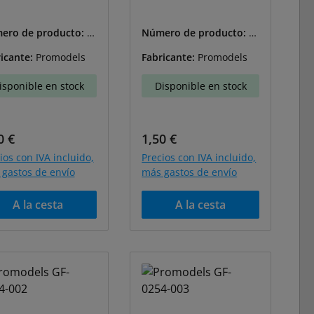
ero de producto:
G
Número de producto:
G
54-006
F-0154-007
icante:
Promodels
Fabricante:
Promodels
isponible en stock
Disponible en stock
cio normal:
Precio normal:
0 €
1,50 €
ios con IVA incluido,
Precios con IVA incluido,
gastos de envío
más gastos de envío
A la cesta
A la cesta