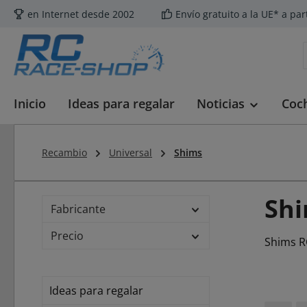
en Internet desde 2002
Envío gratuito a la UE* a par
tar al contenido principal
Saltar a la búsqueda
Saltar a la navegación principal
Inicio
Ideas para regalar
Noticias
Coc
Recambio
Universal
Shims
Sh
Fabricante
Precio
Shims R
Ideas para regalar