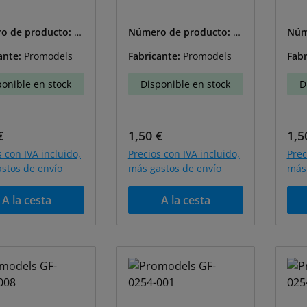
o de producto:
G
Número de producto:
G
Núm
-002
F-0154-004
F-01
ante:
Promodels
Fabricante:
Promodels
Fabr
ponible en stock
Disponible en stock
D
o normal:
Precio normal:
Pre
€
1,50 €
1,5
s con IVA incluido,
Precios con IVA incluido,
Prec
stos de envío
más gastos de envío
más 
A la cesta
A la cesta