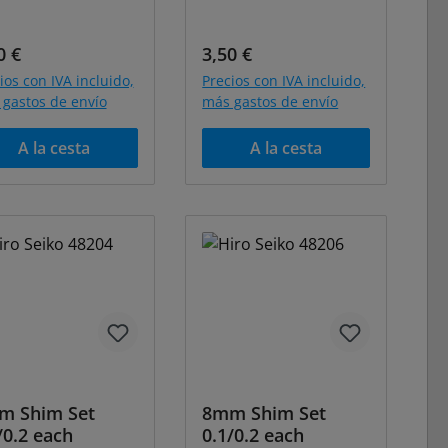
cio normal:
Precio normal:
0 €
3,50 €
ios con IVA incluido,
Precios con IVA incluido,
gastos de envío
más gastos de envío
A la cesta
A la cesta
m Shim Set
8mm Shim Set
/0.2 each
0.1/0.2 each