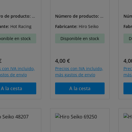
o de producto:
H
Número de producto:
H
Núm
S-48203
S-4
ante:
Hot Racing
Fabricante:
Hiro Seiko
Fabr
ponible en stock
Disponible en stock
D
o normal:
Precio normal:
Pre
€
4,00 €
4,0
s con IVA incluido,
Precios con IVA incluido,
Prec
stos de envío
más gastos de envío
más 
A la cesta
A la cesta