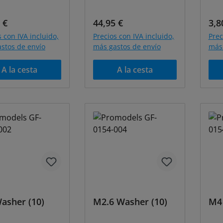
o normal:
Precio normal:
Pre
 €
44,95 €
3,8
s con IVA incluido,
Precios con IVA incluido,
Prec
stos de envío
más gastos de envío
más 
A la cesta
A la cesta
asher (10)
M2.6 Washer (10)
M4 