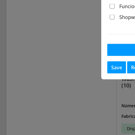
Funcio
Shopwa
Save
R
Wash
(10)
Númer
F-0254
Fabric
Dis