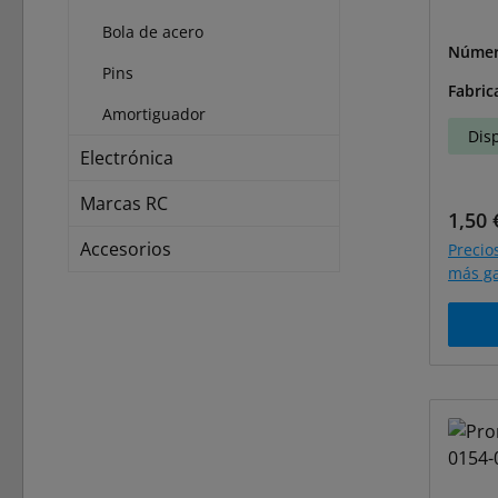
Bola de acero
Númer
Pins
F-0154
Fabric
Amortiguador
Dis
Electrónica
Marcas RC
Preci
1,50 
Accesorios
Precio
más ga