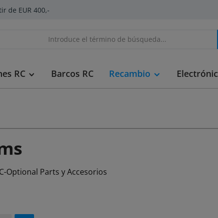
tir de EUR 400,-
hes RC
Barcos RC
Recambio
Electróni
ims
C-Optional Parts y Accesorios