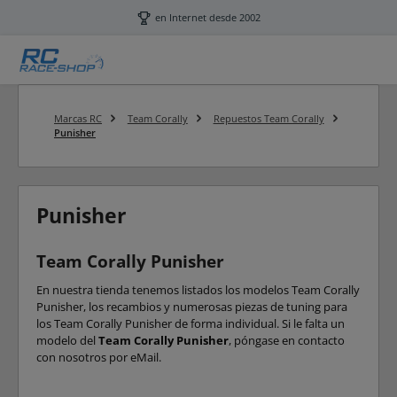
Saltar al contenido principal
en Internet desde 2002
Marcas RC
Team Corally
Repuestos Team Corally
Punisher
Punisher
Team Corally Punisher
En nuestra tienda tenemos listados los modelos Team Corally
Punisher, los recambios y numerosas piezas de tuning para
los Team Corally Punisher de forma individual. Si le falta un
modelo del
Team Corally Punisher
, póngase en contacto
con nosotros por eMail.