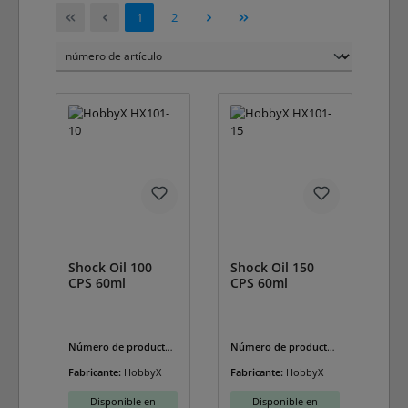
Página
Página
1
2
Shock Oil 100
Shock Oil 150
CPS 60ml
CPS 60ml
Número de producto:
Número de producto:
HX101-10
HX101-15
Fabricante:
HobbyX
Fabricante:
HobbyX
Disponible en
Disponible en