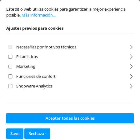
Ajustes previos para cookies
Este sitio web utiliza cookies para garantizar la mejor experiencia posible.
Má
stock
stock
Este sitio web utiliza cookies para garantizar la mejor experiencia
posible.
Más información...
Contenido:
0.06 Liter
Contenido:
0.06 Liter
(100,00 € / 1 Liter)
(100,00 € / 1 Liter)
Precio normal:
Precio normal:
6,00 €
6,00 €
Ajustes previos para cookies
Precios con IVA
Precios con IVA
incluido, más gastos
incluido, más gastos
de envío
de envío
Necesarias por motivos técnicos
Estadísticas
A la cesta
A la cesta
Marketing
Funciones de confort
Shopware Analytics
Aceptar todas las cookies
Save
Rechazar
Shock Oil 200
Shock Oil 250