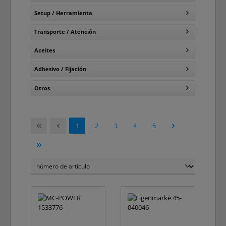
Setup / Herramienta
Transporte / Atención
Aceites
Adhesivo / Fijación
Otros
Página
Página
Página
Página
Página
1
2
3
4
5