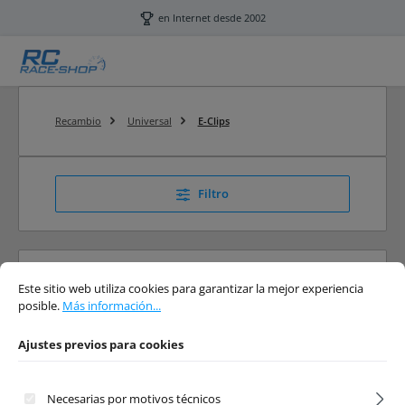
Saltar al contenido principal
en Internet desde 2002
Recambio
Universal
E-Clips
Filtro
Ajustes previos para cookies
Este sitio web utiliza cookies para garantizar la mejor experiencia posible.
Má
E-Clips
Este sitio web utiliza cookies para garantizar la mejor experiencia
posible.
Más información...
RC E-Clips
Ajustes previos para cookies
Necesarias por motivos técnicos