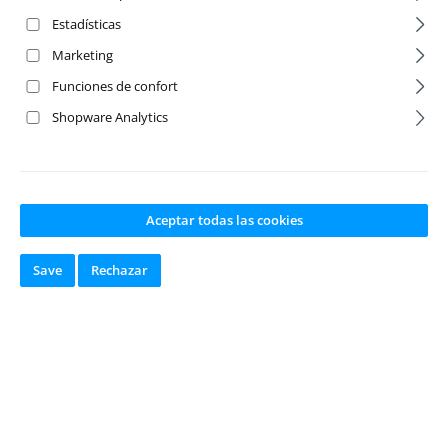
Estadísticas
Marketing
Funciones de confort
Shopware Analytics
Aceptar todas las cookies
E-Clips Shaft
E-Clips Shaft
2mm (10)
3mm (10)
Save
Rechazar
Número de producto:
Número de producto:
KR-51150
KR-51151
Fabricante:
Krick
Fabricante:
Krick
Disponible en
Disponible en
stock
stock