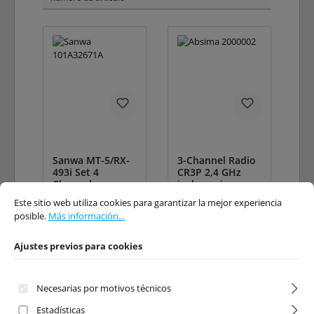
Sanwa MT-5/RX-
3-Channel Radio
493i Set 4
CR3P 2,4 GHz
Channel
incl. receiver
Ajustes previos para cookies
Este sitio web utiliza cookies para garantizar la mejor experiencia posible.
Má
Este sitio web utiliza cookies para garantizar la mejor experiencia
posible.
Más información...
Número de producto:
Número de producto:
101A32671A
ABS-2000002
Fabricante:
Sanwa
Fabricante:
Absima
Ajustes previos para cookies
Disponible en
stock
Necesarias por motivos técnicos
Estadísticas