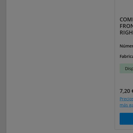
COMP
FRON
RIGH
Númer
30234
Fabric
Dis
Preci
7,20 
Precio
más ga