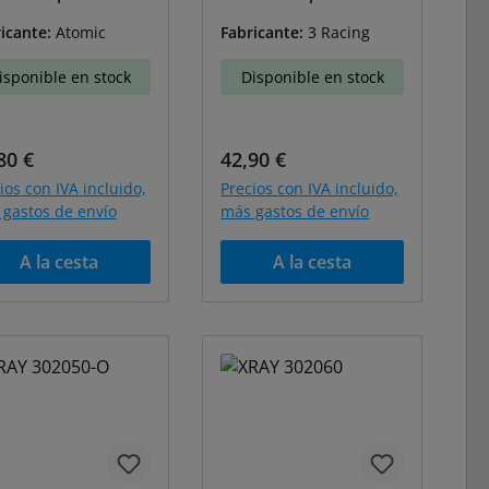
-048
3-01
icante:
Atomic
Fabricante:
3 Racing
isponible en stock
Disponible en stock
cio normal:
Precio normal:
80 €
42,90 €
ios con IVA incluido,
Precios con IVA incluido,
gastos de envío
más gastos de envío
A la cesta
A la cesta