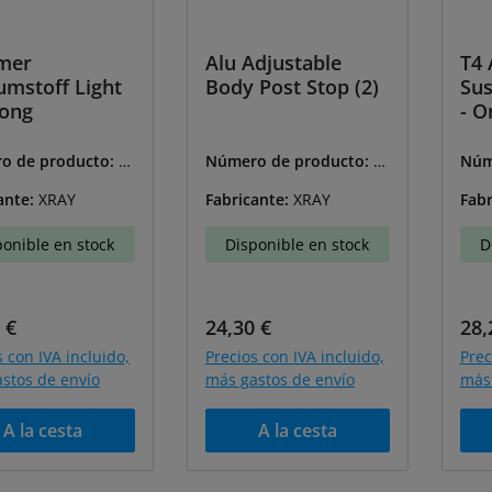
mer
Alu Adjustable
T4 
umstoff Light
Body Post Stop (2)
Sus
rong
- O
o de producto:
X-
Número de producto:
X-
Núm
7
301351-O
302
ante:
XRAY
Fabricante:
XRAY
Fabr
ponible en stock
Disponible en stock
D
o normal:
Precio normal:
Pre
 €
24,30 €
28,
s con IVA incluido,
Precios con IVA incluido,
Prec
stos de envío
más gastos de envío
más 
A la cesta
A la cesta