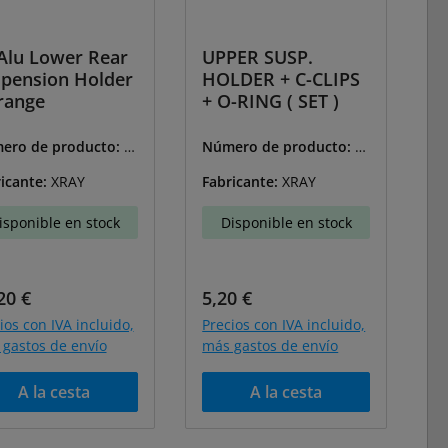
Alu Lower Rear
UPPER SUSP.
pension Holder
HOLDER + C-CLIPS
range
+ O-RING ( SET )
ero de producto:
X-
Número de producto:
X-
050-O
302060
icante:
XRAY
Fabricante:
XRAY
isponible en stock
Disponible en stock
cio normal:
Precio normal:
20 €
5,20 €
ios con IVA incluido,
Precios con IVA incluido,
gastos de envío
más gastos de envío
A la cesta
A la cesta