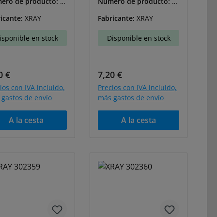
ero de producto:
X-
Número de producto:
X-
329
302331
icante:
XRAY
Fabricante:
XRAY
isponible en stock
Disponible en stock
cio normal:
Precio normal:
0 €
7,20 €
ios con IVA incluido,
Precios con IVA incluido,
gastos de envío
más gastos de envío
A la cesta
A la cesta