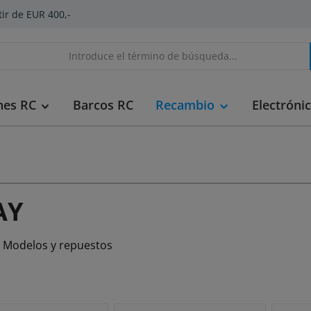
tir de EUR 400,-
hes RC
Barcos RC
Recambio
Electróni
AY
 Modelos y repuestos