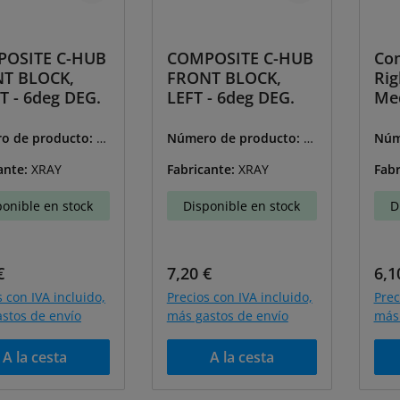
OSITE C-HUB
COMPOSITE C-HUB
Co
T BLOCK,
FRONT BLOCK,
Rig
T - 6deg DEG.
LEFT - 6deg DEG.
Me
o de producto:
X-
Número de producto:
X-
Núm
7
302348
302
ante:
XRAY
Fabricante:
XRAY
Fabr
ponible en stock
Disponible en stock
D
o normal:
Precio normal:
Pre
€
7,20 €
6,1
s con IVA incluido,
Precios con IVA incluido,
Prec
stos de envío
más gastos de envío
más 
A la cesta
A la cesta