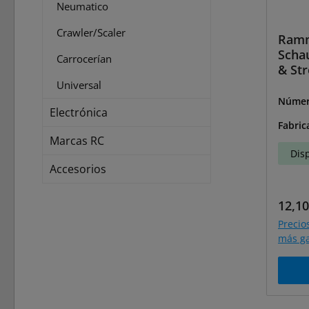
Neumatico
Crawler/Scaler
Ram
Scha
Carrocerían
& St
Universal
Númer
Electrónica
30122
Fabric
Marcas RC
Dis
Accesorios
Preci
12,10
Precio
más ga