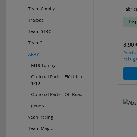
5-RW4
Team Corally
Fabric
Traxxas
Dis
Team STRC
TeamC
Preci
8,90 
Precio
XRAY
más ga
M18 Tuning
Optional Parts - Eléctrico
1/10
Optional Parts - Off-Road
general
Yeah Racing
Team Magic