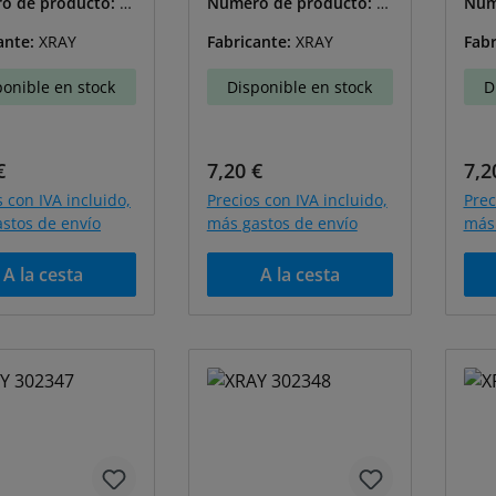
o de producto:
X-
Número de producto:
X-
Núm
5
302328
302
ante:
XRAY
Fabricante:
XRAY
Fabr
ponible en stock
Disponible en stock
D
o normal:
Precio normal:
Pre
€
7,20 €
7,2
s con IVA incluido,
Precios con IVA incluido,
Prec
stos de envío
más gastos de envío
más 
A la cesta
A la cesta