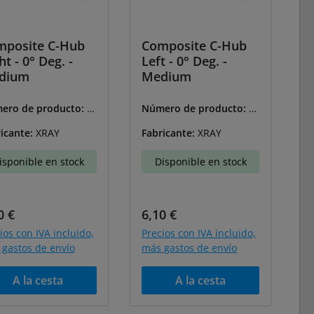
mposite C-Hub
Composite C-Hub
ht - 0° Deg. -
Left - 0° Deg. -
dium
Medium
ero de producto:
X-
Número de producto:
X-
359
302360
icante:
XRAY
Fabricante:
XRAY
isponible en stock
Disponible en stock
cio normal:
Precio normal:
0 €
6,10 €
ios con IVA incluido,
Precios con IVA incluido,
gastos de envío
más gastos de envío
A la cesta
A la cesta