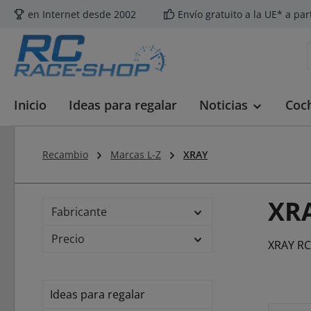
en Internet desde 2002
Envío gratuito a la UE* a par
tar al contenido principal
Saltar a la búsqueda
Saltar a la navegación principal
Inicio
Ideas para regalar
Noticias
Coc
Recambio
Marcas L-Z
XRAY
XR
Fabricante
Precio
XRAY RC
Ideas para regalar