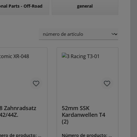
nal Parts - Off-Road
general
8 Zahnradsatz
52mm SSK
42/44Z.
Kardanwellen T4
(2)
ero de producto:
A
Número de producto:
T