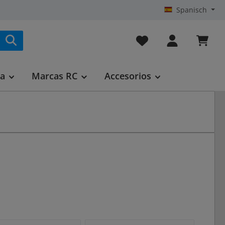
Spanisch
Tienes 0 artículos en t
ca
Marcas RC
Accesorios