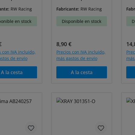
8S83
5-RW48X82
T-XR
ante:
RW Racing
Fabricante:
RW Racing
Fabr
ponible en stock
Disponible en stock
D
o normal:
Precio normal:
Pre
€
8,90 €
14,
s con IVA incluido,
Precios con IVA incluido,
Prec
stos de envío
más gastos de envío
más 
A la cesta
A la cesta