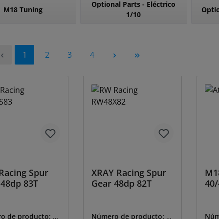
Optional Parts - Eléctrico
M18 Tuning
Optio
1/10
Página
Página
Página
Página
1
2
3
4
Racing Spur
XRAY Racing Spur
M1
 48dp 83T
Gear 48dp 82T
40/
o de producto:
6
Número de producto:
6
Núm