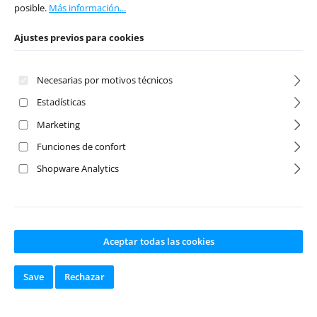
posible.
Más información...
Ajustes previos para cookies
Necesarias por motivos técnicos
Estadísticas
Marketing
Funciones de confort
Shopware Analytics
6mm Shrink
6mm Shrink
Tubing black 1m
Tubing red 1m
Número de producto:
Número de producto:
Aceptar todas las cookies
HX540601
HX540602
Fabricante:
HobbyX
Fabricante:
HobbyX
Save
Rechazar
Disponible en
Disponible en
stock
stock