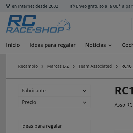
en Internet desde 2002
Envío gratuito a la UE* a par
tar al contenido principal
Saltar a la búsqueda
Saltar a la navegación principal
Inicio
Ideas para regalar
Noticias
Coc
Recambio
Marcas L-Z
Team Associated
RC10 
RC1
Fabricante
Precio
Asso RC
Ideas para regalar