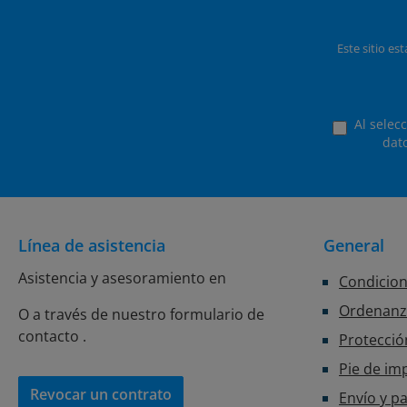
Este sitio es
Al selec
dat
Línea de asistencia
General
Asistencia y asesoramiento en
Condicion
Ordenanza
O a través de nuestro formulario de
contacto
.
Protecció
Pie de im
Revocar un contrato
Envío y p