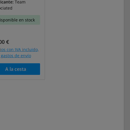
icante:
Team
ciated
isponible en stock
cio normal:
00 €
ios con IVA incluido,
gastos de envío
A la cesta