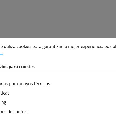
s para cookies
utiliza cookies para garantizar la mejor experiencia posible.
eb utiliza cookies para garantizar la mejor experiencia posib
..
vios para cookies
rias por motivos técnicos
ticas
ing
nes de confort