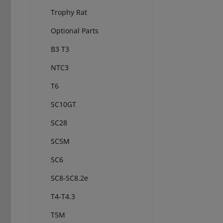
Trophy Rat
Optional Parts
B3 T3
NTC3
T6
SC10GT
SC28
SC5M
SC6
SC8-SC8.2e
T4-T4.3
T5M