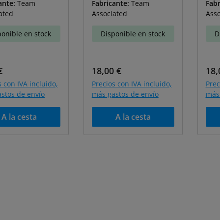
ante:
Team
Fabricante:
Team
Fabr
ated
Associated
Asso
ponible en stock
Disponible en stock
D
o normal:
Precio normal:
Pre
€
18,00 €
18,
s con IVA incluido,
Precios con IVA incluido,
Prec
stos de envío
más gastos de envío
más 
A la cesta
A la cesta