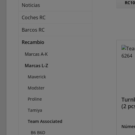
RC10
Noticias
Coches RC
Barcos RC
Recambio
Marcas A-K
Marcas L-Z
Maverick
Modster
Turnb
Proline
(2 pc
Tamiya
Team Associated
Númer
B6 B6D
6264