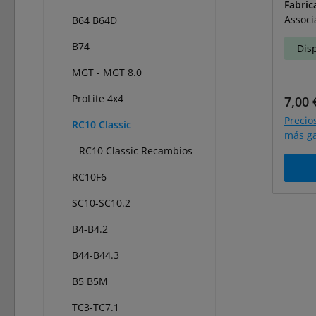
Fabric
Associ
B64 B64D
B74
Dis
MGT - MGT 8.0
ProLite 4x4
Preci
7,00 
Precio
RC10 Classic
más ga
RC10 Classic Recambios
RC10F6
SC10-SC10.2
B4-B4.2
B44-B44.3
B5 B5M
TC3-TC7.1