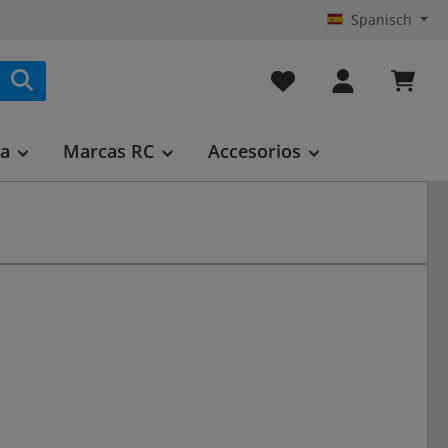
Spanisch
Tienes 0 artículos en t
ca
Marcas RC
Accesorios