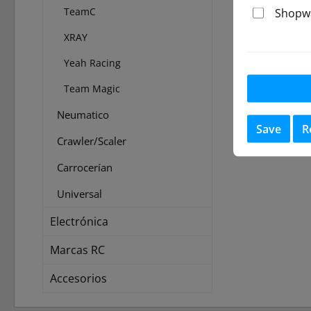
TeamC
Shopwa
XRAY
Yeah Racing
Team Magic
Neumatico
Save
R
Crawler/Scaler
Carrocerían
Universal
Electrónica
Marcas RC
Accesorios