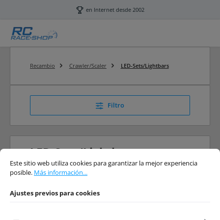
Saltar al contenido principal
en Internet desde 2002
Recambio
Crawler/Scaler
LED-Sets/Lightbars
Filtro
LED-Sets/Lightbars
Ajustes previos para cookies
Este sitio web utiliza cookies para garantizar la mejor experiencia posible.
Má
Este sitio web utiliza cookies para garantizar la mejor experiencia
RC Scaler LED-Sets/Lightbars
posible.
Más información...
Ajustes previos para cookies