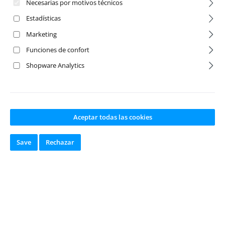
Necesarias por motivos técnicos
Estadísticas
Marketing
Funciones de confort
Shopware Analytics
KC HiLiTES 1:10
4 Channel
Aceptar todas las cookies
LED-Bar
Wireless Remote
75mm/3Zoll
Light Controller
Save
Rechazar
Número de producto:
Número de producto:
RC4-ZE0055
RC4-ZE0093
Fabricante:
RC4WD
Fabricante:
RC4WD
Disponible en
Disponible en
stock
stock