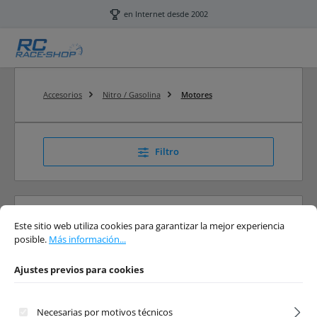
Saltar al contenido principal
en Internet desde 2002
Accesorios
Nitro / Gasolina
Motores
Filtro
Ajustes previos para cookies
Este sitio web utiliza cookies para garantizar la mejor experiencia posible.
Má
Motores
Este sitio web utiliza cookies para garantizar la mejor experiencia
posible.
Más información...
RC Nitro Motores
Ajustes previos para cookies
Necesarias por motivos técnicos