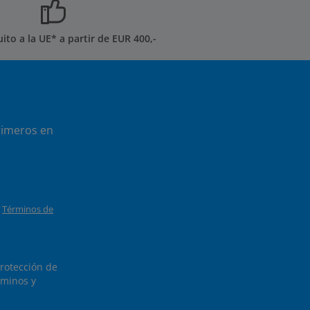
uito a la UE* a partir de EUR 400,-
rimeros en
y
Términos de
protección de
minos y