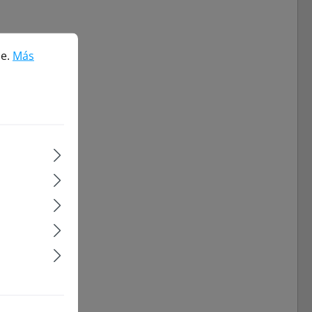
Más información...
le.
Más