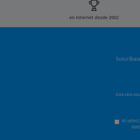
en Internet desde 2002
Suscríbas
Este sitio es
Al selec
dat