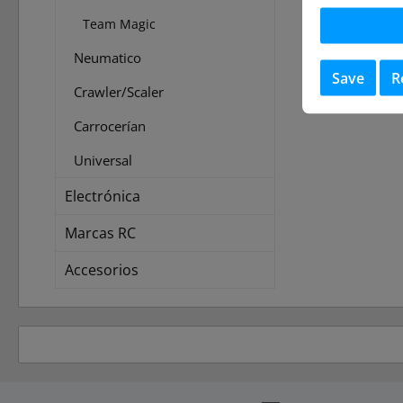
Team Magic
Neumatico
Save
R
Crawler/Scaler
Carrocerían
Universal
Electrónica
Marcas RC
Accesorios