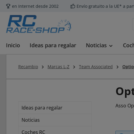
en Internet desde 2002
Envío gratuito a la UE* a par
tar al contenido principal
Saltar a la búsqueda
Saltar a la navegación principal
Inicio
Ideas para regalar
Noticias
Coc
Recambio
Marcas L-Z
Team Associated
Optio
Opt
Asso Op
Ideas para regalar
Noticias
Coches RC