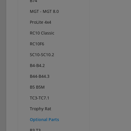
B74
MGT - MGT 8.0
ProLite 4x4
RC10 Classic
RC10F6
SC10-SC10.2
B4-B4.2
B44-B44.3
B5 B5M
TC3-TC7.1
Trophy Rat
Optional Parts
B3 T3