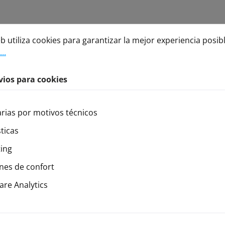
s para cookies
utiliza cookies para garantizar la mejor experiencia posible.
eb utiliza cookies para garantizar la mejor experiencia posib
..
vios para cookies
rias por motivos técnicos
ticas
ing
nes de confort
re Analytics