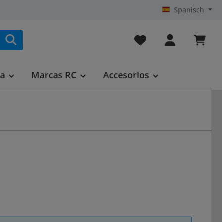
Spanisch
Tienes 0 artículos en t
ca
Marcas RC
Accesorios