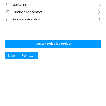
Marketing
RC10F6 Carrocería
Funciones de confort
Shopware Analytics
Aceptar todas las cookies
Save
Rechazar
Spur Gear 88T
FT M3X8 BHCS
64P (in kit)
Blue Aluminum
(6)
Número de producto:
Número de producto:
A-4616
A-8552