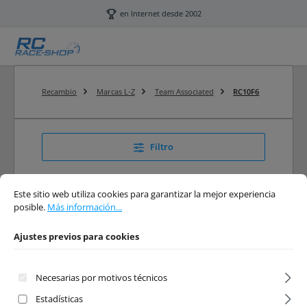
Saltar al contenido principal
en Internet desde 2002
Recambio
Marcas L-Z
Team Associated
RC10F6
Filtro
Ajustes previos para cookies
Este sitio web utiliza cookies para garantizar la mejor experiencia posible.
Má
Este sitio web utiliza cookies para garantizar la mejor experiencia
posible.
Más información...
RC10F6
Ajustes previos para cookies
Asso RC10F6, Modelos, recambios y puesta a punto
Necesarias por motivos técnicos
Estadísticas
RC10F6 Recambios