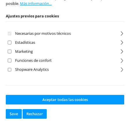
posible.
Más información...
Ajustes previos para cookies
Necesarias por motivos técnicos
Estadísticas
Marketing
Funciones de confort
Alu Rose
3x25mm
Shopware Analytics
Joints/Turnbuckl
Titanium
es (4) orange 1:10
Turnbuckle (2)
Número de producto:
Número de producto:
ABS-2330031
LNS1325
Aceptar todas las cookies
Fabricante:
Absima
Fabricante:
Lunsford
Disponible en
Save
Rechazar
stock