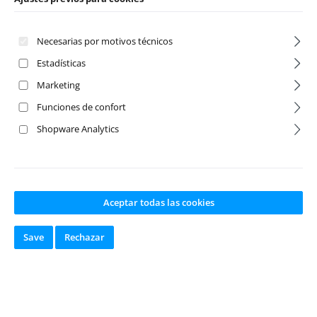
Necesarias por motivos técnicos
Estadísticas
Marketing
Funciones de confort
Shopware Analytics
Rear Lower
Body Post
Suspension Arm
Support
(2)
front/rear
Aceptar todas las cookies
Número de producto:
Número de producto:
MV22608
MV22629
Save
Rechazar
Fabricante:
Maverick
Fabricante:
Maverick
Disponible en
Disponible en
stock
stock