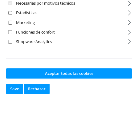
Necesarias por motivos técnicos
Estadísticas
Marketing
Funciones de confort
Shopware Analytics
Aceptar todas las cookies
M2.5 x 0.45 x 6
Black Grease 4cc
BHC Screw (6)
Save
Rechazar
Número de producto:
Número de producto:
A-31520
A-6588
Fabricante:
Team
Fabricante:
Team
Associated
Associated
Disponible en
Disponible en
stock
stock