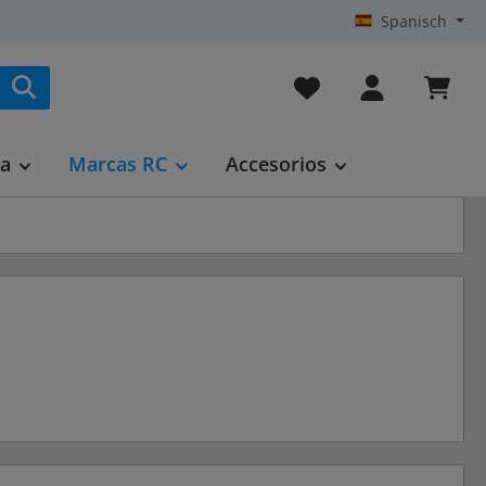
Spanisch
Tienes 0 artículos en t
ca
Marcas RC
Accesorios