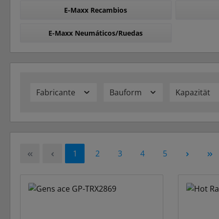
E-Maxx Recambios
E-Maxx Neumáticos/Ruedas
Fabricante
Bauform
Kapazität
Página
Página
Página
Página
Página
1
2
3
4
5