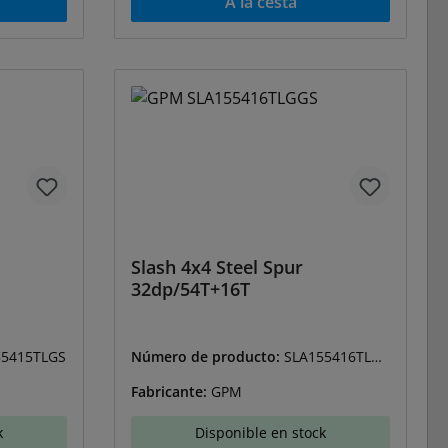
A la cesta
Slash 4x4 Steel Spur
32dp/54T+16T
55415TLGS
Número de producto:
SLA155416TLG
GS
Fabricante:
GPM
k
Disponible en stock