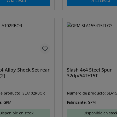
A la cesta
A la cesta
x4 Alloy Shock Set rear
Slash 4x4 Steel Spur
(2)
32dp/54T+15T
e producto:
SLA102RBOR
Número de producto:
SLA1
e:
GPM
Fabricante:
GPM
Disponible en stock
Disponible en stoc