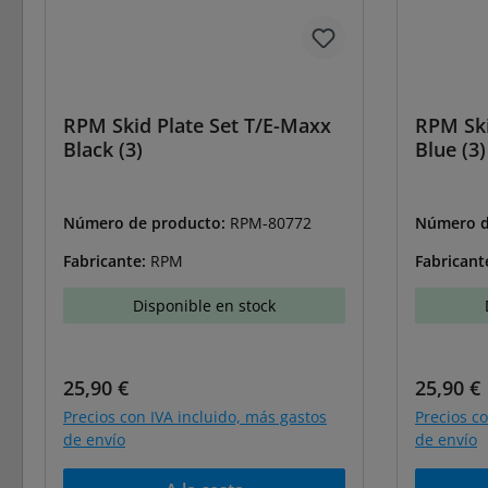
RPM Skid Plate Set T/E-Maxx
RPM Ski
Black (3)
Blue (3)
Número de producto:
RPM-80772
Número d
Fabricante:
RPM
Fabricant
Disponible en stock
Precio normal:
Precio 
25,90 €
25,90 €
Precios con IVA incluido, más gastos
Precios c
de envío
de envío