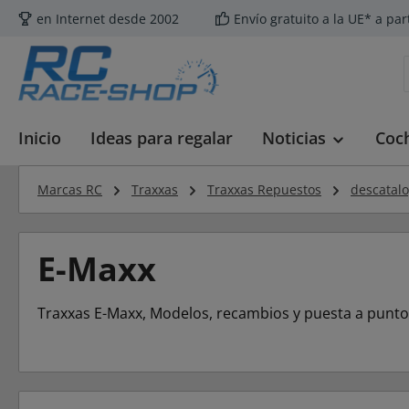
en Internet desde 2002
Envío gratuito a la UE* a par
tar al contenido principal
Saltar a la búsqueda
Saltar a la navegación principal
Inicio
Ideas para regalar
Noticias
Coc
Marcas RC
Traxxas
Traxxas Repuestos
descatal
E-Maxx
Traxxas E-Maxx, Modelos, recambios y puesta a punto