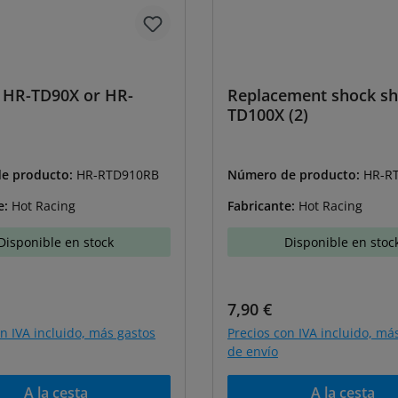
 HR-TD90X or HR-
Replacement shock sh
TD100X (2)
e producto:
HR-RTD910RB
Número de producto:
HR-R
e:
Hot Racing
Fabricante:
Hot Racing
Disponible en stock
Disponible en stoc
normal:
Precio normal:
7,90 €
on IVA incluido, más gastos
Precios con IVA incluido, má
de envío
A la cesta
A la cesta