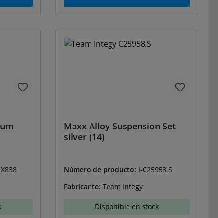
num
Maxx Alloy Suspension Set
silver (14)
RX838
Número de producto:
I-C25958.S
Fabricante:
Team Integy
k
Disponible en stock