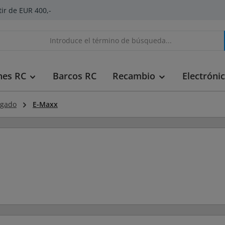
tir de EUR 400,-
hes RC
Barcos RC
Recambio
Electróni
ogado
E-Maxx