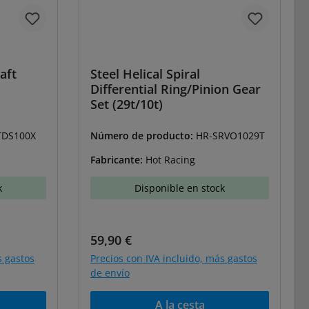
aft
Steel Helical Spiral
Differential Ring/Pinion Gear
Set (29t/10t)
TDS100X
Número de producto:
HR-SRVO1029T
Fabricante:
Hot Racing
k
Disponible en stock
Precio normal:
59,90 €
s gastos
Precios con IVA incluido, más gastos
de envío
A la cesta