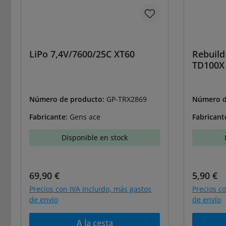
LiPo 7,4V/7600/25C XT60
Rebuild
TD100X
Número de producto:
GP-TRX2869
Número d
Fabricante:
Gens ace
Fabricant
Disponible en stock
Precio normal:
Precio 
69,90 €
5,90 €
Precios con IVA incluido, más gastos
Precios c
de envío
de envío
A la cesta