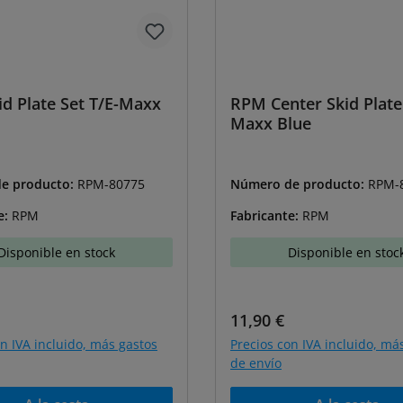
d Plate Set T/E-Maxx
RPM Center Skid Plate
Maxx Blue
e producto:
RPM-80775
Número de producto:
RPM-
e:
RPM
Fabricante:
RPM
Disponible en stock
Disponible en stoc
normal:
Precio normal:
11,90 €
on IVA incluido, más gastos
Precios con IVA incluido, má
de envío