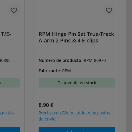
 T/E-
RPM Hinge Pin Set True-Track
A-arm 2 Pins & 4 E-clips
80895
Número de producto:
RPM-80970
Fabricante:
RPM
k
Disponible en stock
Precio normal:
8,90 €
s gastos
Precios con IVA incluido, más gastos
de envío